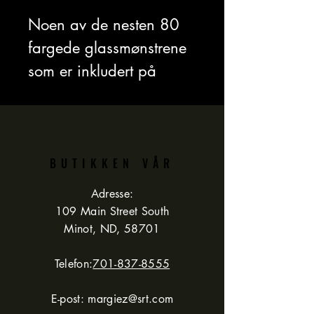
Noen av de nesten 80
fargede glassmønstrene
som er inkludert på
denne CDen.
Dette er kun bildefiler -
ingen programvare er
inkludert på denne
BUTIKKEN VÅR
CDen.
Adresse:
Alle mønstre leveres i
109 Main Street South
Minot, ND, 58701
farger og svart-hvitt i
.jpg, .tif og .eye (for
Telefon:
701-837-8555
GlassEye)-formater for
E-post:
margiez@srt.com
både PC og Mac for