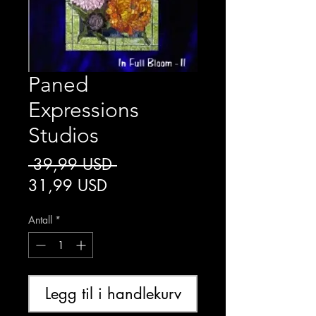
Paned
Expressions
Studios
Vanlig
 39,99 USD 
Salgspris
pris
31,99 USD
Antall
*
Legg til i handlekurv