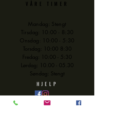
VÅRE TIMER
enkel endring av
størrelse, omforming og
ny farge.
Mandag: Stengt
Tirsdag: 10:00 - 8:30
Mønstre passer alle
Onsdag: 10:00 - 5:30
nivåer av
Torsdag: 10:00 8:30
glassekspertise.
Fredag: 10:00 - 5:30
Lørdag:
10.00 - 05.30
Søndag: Stengt
HJELP