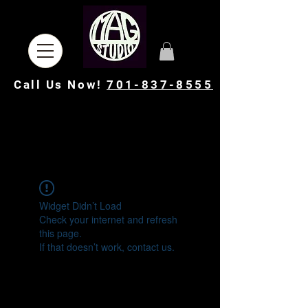
Call Us Now!
701-837-8555
Widget Didn’t Load
Check your internet and refresh
this page.
If that doesn’t work, contact us.