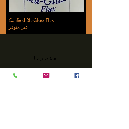
Canfield Blu-Glass Flux
غير متوفر
متجرنا
تبوك:
109 Main Street South
مينوت ، ND ، 58701
هاتف:
701-837-8555
Margiez@srt.com
البريد الإلكتروني:
ساعاتنا