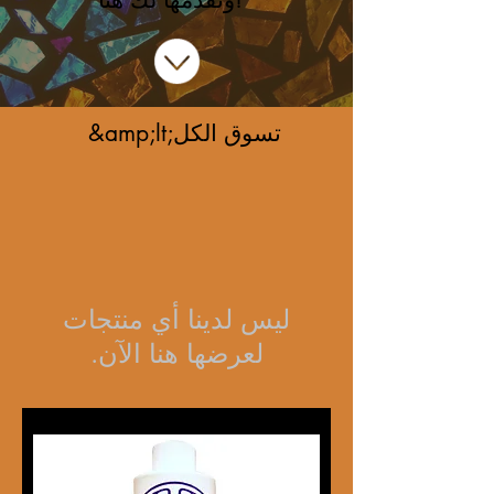
&amp;lt;تسوق الكل
لعرضها هنا الآن.