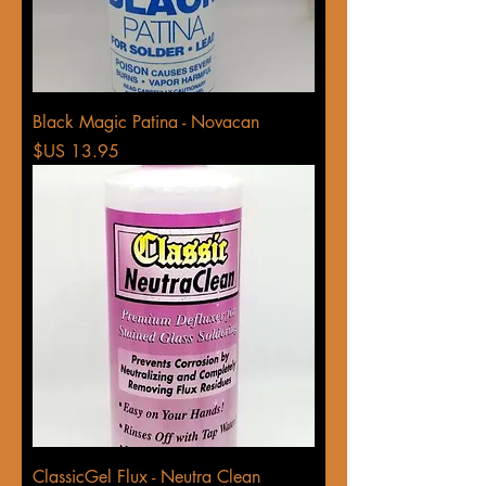
Black Magic Patina - Novacan
السعر
ClassicGel Flux - Neutra Clean