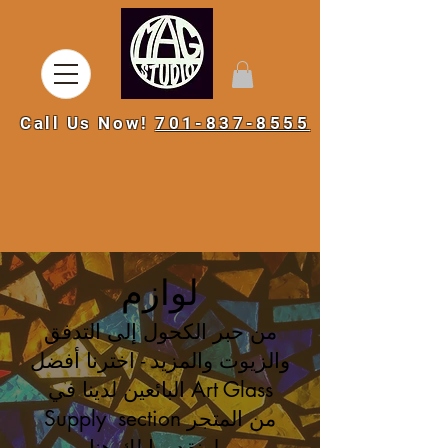
Call Us Now!
701-837-8555
لوازم
من حبر الكحول إلى التدفق
والزيوت والمزيد - اخترنا أفضل
البائعين لدينا في Art Glass
Supply section من المتجر
ونقدمها لك هنا!