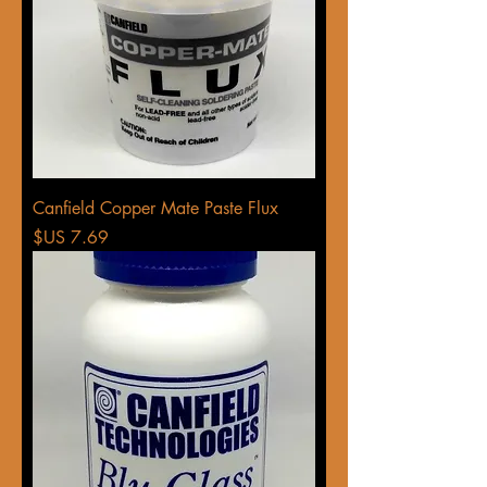
Canfield Copper Mate Paste Flux
السعر