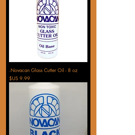
Novacan Glass Cutter Oil - 8 oz.
السعر