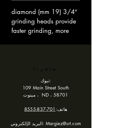
3/4″ (19 mm) diamond
grinding heads provide
faster grinding, more
grinding surface and
more usable diamond.
Available in a wide
range of grits, they can
متجرنا
be used wet or dry to
تبوك:
grind and shape a wide
109 Main Street South
مينوت ، ND ، 58701
range of products for
hobby and home
هاتف:
701-837-8555
projects. Fits all
Margiez@srt.com
البريد الإلكتروني:
American made