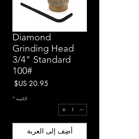
Diamond
Grinding Head
3/4" Standard
100#
السعر
الكمية
*
أضِف إلى العربة