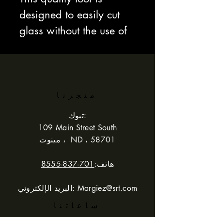
designed to easily cut
glass without the use of
a triditional glass cutter.
It is especially good at
quickly cutting small
mosaic pieces of glass,
متجرنا
and removing small
تبوك:
points from a piece of
109 Main Street South
مينوت ، ND ، 58701
glass.
هاتف:
701-837-8555
Margiez@srt.com
البريد الإلكتروني:
ساعاتنا