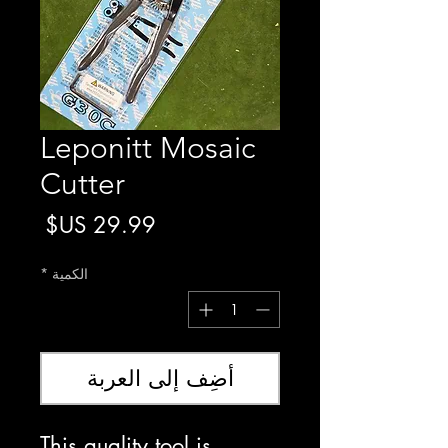
Leponitt Mosaic
Cutter
السعر
الكمية
*
أضِف إلى العربة
This quality tool is