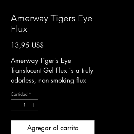
Amerway Tigers Eye
Flux
Precio
13,95 US$
Amerway Tiger's Eye
Translucent Gel Flux is a truly
odorless, non-smoking flux
for copper foil; lead and zinc
Cantidad
*
came. The no-mess gel stays
where you put it. Works with
traditional and lead-free
Agregar al carrito
solders. Convenient