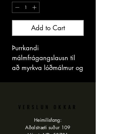
Add to Cart
Þurrkandi
málmfrágangslausn til
að myrkva lóðmálmur og
blý. Gefur djúpa,
satínsvarta áferð.
Fáanlegt í 8 oz eða 16
oz.
VERSLUN OKKAR
Heimilisfang:
Öryggisblað má finna
Aðalstræti suður 109