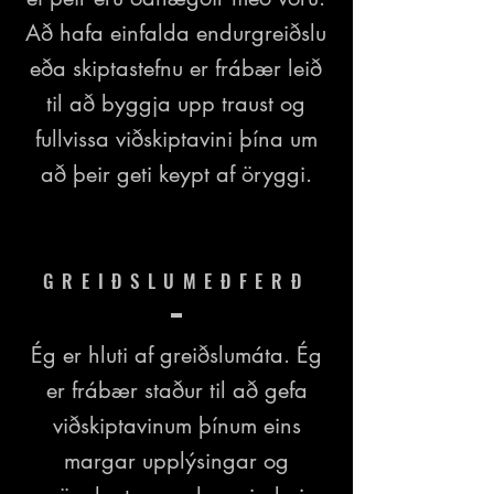
Að hafa einfalda endurgreiðslu
eða skiptastefnu er frábær leið
til að byggja upp traust og
fullvissa viðskiptavini þína um
að þeir geti keypt af öryggi.
GREIÐSLUMEÐFERÐ
Ég er hluti af greiðslumáta. Ég
er frábær staður til að gefa
viðskiptavinum þínum eins
margar upplýsingar og