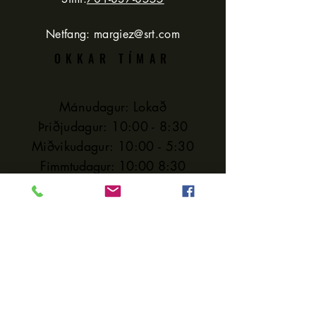
Netfang:
margiez@srt.com
OKKAR TÍMAR
Mánudagur: Lokað
Þriðjudagur: 10:00 - 8:30
Miðvikudagur: 10:00 - 5:30
Fimmtudagur: 10:00 8:30
Föstudagur: 10:00 -5:30
Laugardagur: 10:00 - 5:30
Sunnudagur: Lokað
HJÁLP