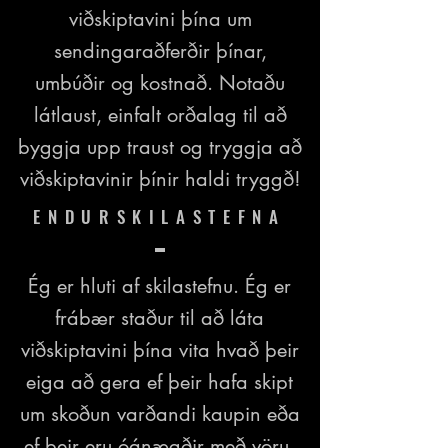
viðskiptavini þína um
sendingaraðferðir þínar,
umbúðir og kostnað. Notaðu
látlaust, einfalt orðalag til að
byggja upp traust og tryggja að
viðskiptavinir þínir haldi tryggð!
ENDURSKILASTEFNA
Ég er hluti af skilastefnu. Ég er
frábær staður til að láta
viðskiptavini þína vita hvað þeir
eiga að gera ef þeir hafa skipt
um skoðun varðandi kaupin eða
ef þeir eru óánægðir með vöru.