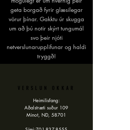
mögulegt er um hvernig þeir
geta borgað fyrir glæsilegar
vörur þínar. Gakktu úr skugga
um að þú notir skýrt tungumál
svo þeir njóti
netverslunarupplifunar og haldi
tryggð!
VERSLUN OKKAR
Heimilisfang:
Aðalstræti suður 109
Minot, ND, 58701
Sími:
701-837-8555