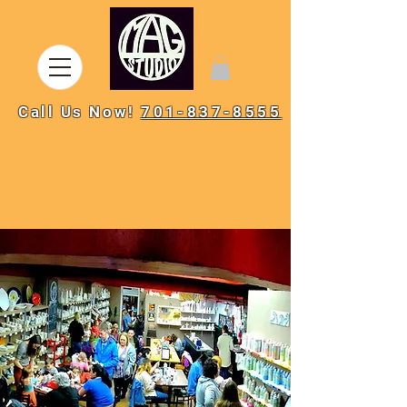
Call Us Now!
701-837-8555