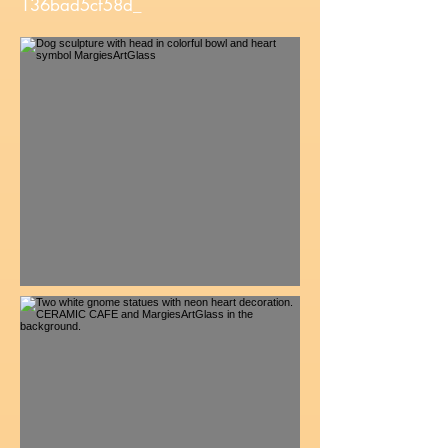
136bad5cf58d_