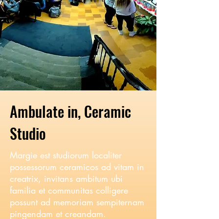
Ambulate in, Ceramic
Studio
Margie est studiorum localiter
possessorum ceramicos ad vitam in
creatrix, invitans ambitum ubi
familia et communitas colligere
possunt ad memoriam sempiternam
pingendam et creandam.