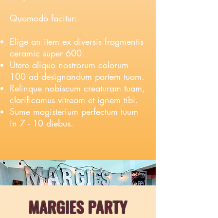
Quomodo facitur:
Elige an item ex diversis fragmentis
ceramic super 600.
Utere aliquo nostrorum colorum
100 ad designandum partem tuam.
Relinque nobiscum creaturam tuam,
clarificamus vitream et ignem tibi.
Sume magisterium perfectum tuum
in 7 - 10 diebus.
MARGIES PARTY