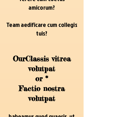
amicorum?
Team aedificare cum collegis
tuis?
Our
Classis vitrea
volutpat
or *
Factio nostra
volutpat
habeamus quod quaeris, ut