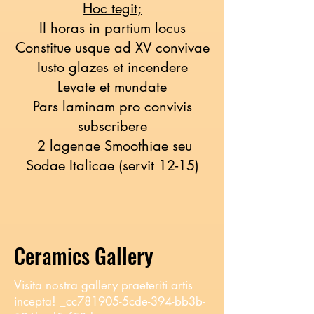
Hoc tegit;
II horas in partium locus
Constitue usque ad XV convivae
Iusto glazes et incendere
Levate et mundate
Pars laminam pro convivis
subscribere
2 lagenae Smoothiae seu
Sodae Italicae (servit 12-15)
Ceramics Gallery
Visita nostra gallery praeteriti artis
incepta! _cc781905-5cde-394-bb3b-