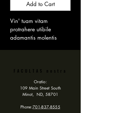
Add to Cart
Vin' tuam vitam
protrahere utibile
adamantis molentis
frena et serras scapulas?
Conare Novacan
Grinder Coolant.
Simpliciter adde pileum
FACULTAS nostra
plenum refrigerantis ad
Oratio:
aquae molentis alveum
109 Main Street South
Minot, ND, 58701
ad augendam
lubricationem et calorem
Phone:
701-837-8555
minuendum/frictionem