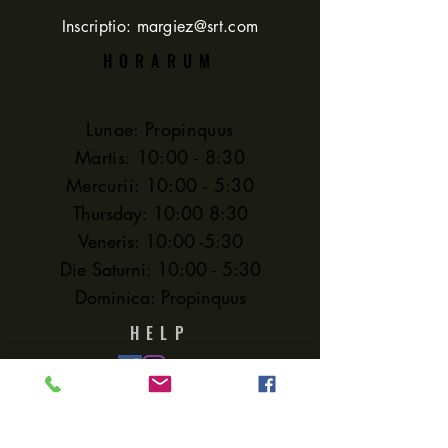
Inscriptio:
margiez@srt.com
— vitam amplificandi et
HORARUM
promovendi velocius
incisionem et stridorem.
Formula non noxia.
Lunae: Propinquus
Martis: 10:00 - 8:30
Venduntur per 8
Mercurii: 10:00 - 5:30
lagenam unciam.
Thursday: 10:00 8:30
Veneris: 10:00 -5:30
Die Saturni: 10:00 - 5:30
Dominica: Propinquus
HELP